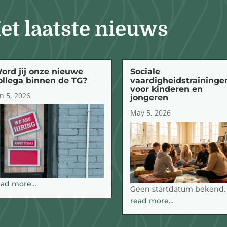
et laatste nieuws
ord jij onze nieuwe
Sociale
ollega binnen de TG?
vaardigheidstraininge
voor kinderen en
n 5, 2026
jongeren
May 5, 2026
ead more…
Geen startdatum bekend.
read more…