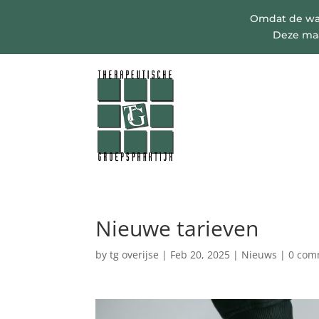
Omdat de wach
Deze maa
Nieuwe tarieven
by
tg overijse
|
Feb 20, 2025
|
Nieuws
|
0 com