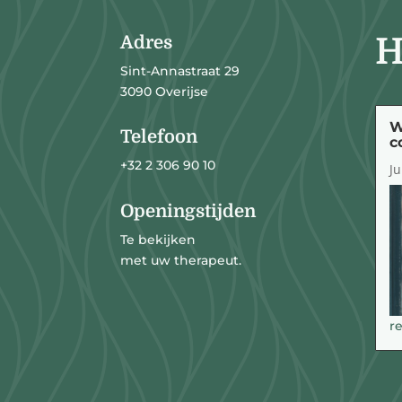
H
Adres
Sint-Annastraat 29
3090 Overijse
W
Telefoon
c
+32 2 306 90 10
Ju
Openingstijden
Te bekijken
met uw therapeut.
r